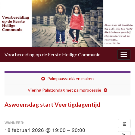
Voorbereiding op de Eerste Heilige Communie
Togg
navig
Palmpaasstokken maken
Viering Palmzondag met palmprocessie
Aswoensdag start Veertigdagentijd
WANNEER:
18 februari 2026 @ 19:00 – 20:00