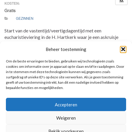
KOSTEN:
Gratis
GEZINNEN
Start van de vastentijd/veertigdagentijd met een
eucharistieviering in de H. Hartkerk waar je een askruisje
ontvangt. Ook zijn jullie van harte welkom om op een zondag
Beheer toestemming
in de veertigdagentijd de eucharistie te komen vieren. We er
samen bij stil dat we ons voorbereiden op het grote feest van
Om de beste ervaringen te bieden, gebruiken wij technologieën zoals
Pasen. Op zondagen is er kinderwoorddienst. Er is geen
cookies om informatie over je apparaat op te slaan en/of te raadplegen. Door
speciale activiteit voor de communicanten.
in te stemmen met deze technologieën kunnen wij gegevens zoals
surfgedrag of unieke ID's op deze site verwerken. Als je geen toestemming
geeft of uw toestemming intrekt, kan dit een nadelige invloed hebben op
bepaalde functies en mogelijkheden.
AANKOMENDE ACTIVITEITEN
Accepteren
Geen activiteiten.
Toon kalender
Weigeren
Bekijk voorkeuren