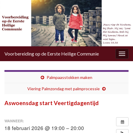
Voorbereiding op de Eerste Heilige Communie
Togg
navig
Palmpaasstokken maken
Viering Palmzondag met palmprocessie
Aswoensdag start Veertigdagentijd
WANNEER:
18 februari 2026 @ 19:00 – 20:00