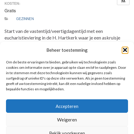
KOSTEN:
Gratis
GEZINNEN
Start van de vastentijd/veertigdagentijd met een
eucharistieviering in de H. Hartkerk waar je een askruisje
ontvangt. Ook zijn jullie van harte welkom om op een zondag
Beheer toestemming
in de veertigdagentijd de eucharistie te komen vieren. We er
samen bij stil dat we ons voorbereiden op het grote feest van
Om de beste ervaringen te bieden, gebruiken wij technologieën zoals
Pasen. Op zondagen is er kinderwoorddienst. Er is geen
cookies om informatie over je apparaat op te slaan en/of te raadplegen. Door
speciale activiteit voor de communicanten.
in te stemmen met deze technologieën kunnen wij gegevens zoals
surfgedrag of unieke ID's op deze site verwerken. Als je geen toestemming
geeft of uw toestemming intrekt, kan dit een nadelige invloed hebben op
bepaalde functies en mogelijkheden.
AANKOMENDE ACTIVITEITEN
Accepteren
Geen activiteiten.
Toon kalender
Weigeren
Bekijk voorkeuren