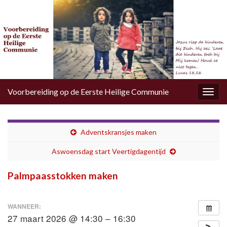
Voorbereiding op de Eerste Heilige Communie
Togg
navig
Adventskransjes maken
Aswoensdag start Veertigdagentijd
Palmpaasstokken maken
WANNEER:
27 maart 2026 @ 14:30 – 16:30