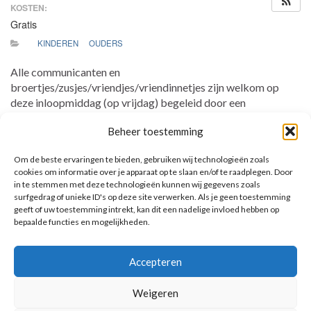
KOSTEN:
Gratis
KINDEREN
OUDERS
Alle communicanten en
broertjes/zusjes/vriendjes/vriendinnetjes zijn welkom op
deze inloopmiddag (op vrijdag) begeleid door een
ouder/verzorger. Neem graag zelf een (stevig) getimmerd
Beheer toestemming
kruis mee van 50 bij 70 cm en 12 kleine paaseitjes. Er is
ongeveer een half uurtje tijd nodig om
samen met je
Om de beste ervaringen te bieden, gebruiken wij technologieën zoals
kind(eren)
de Palmpaasstok te knutselen. Het is een vrije
cookies om informatie over je apparaat op te slaan en/of te raadplegen. Door
inloop tussen 14.30 uur en 16.30 uur.
in te stemmen met deze technologieën kunnen wij gegevens zoals
surfgedrag of unieke ID's op deze site verwerken. Als je geen toestemming
geeft of uw toestemming intrekt, kan dit een nadelige invloed hebben op
bepaalde functies en mogelijkheden.
AANKOMENDE ACTIVITEITEN
Accepteren
Geen activiteiten.
Toon kalender
Weigeren