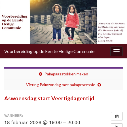
Voorbereiding op de Eerste Heilige Communie
Togg
navig
Palmpaasstokken maken
Viering Palmzondag met palmprocessie
Aswoensdag start Veertigdagentijd
WANNEER:
18 februari 2026 @ 19:00 – 20:00