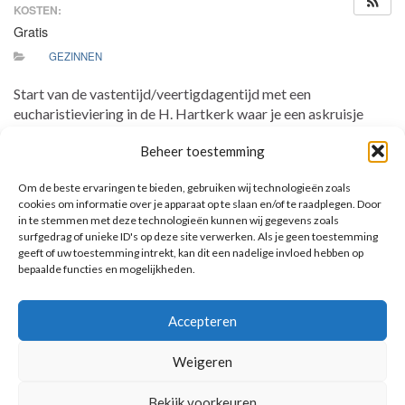
KOSTEN:
Gratis
GEZINNEN
Start van de vastentijd/veertigdagentijd met een
eucharistieviering in de H. Hartkerk waar je een askruisje
ontvangt. Ook zijn jullie van harte welkom om op een zondag
Beheer toestemming
in de veertigdagentijd de eucharistie te komen vieren. We er
samen bij stil dat we ons voorbereiden op het grote feest van
Om de beste ervaringen te bieden, gebruiken wij technologieën zoals
Pasen. Op zondagen is er kinderwoorddienst. Er is geen
cookies om informatie over je apparaat op te slaan en/of te raadplegen. Door
speciale activiteit voor de communicanten.
in te stemmen met deze technologieën kunnen wij gegevens zoals
surfgedrag of unieke ID's op deze site verwerken. Als je geen toestemming
geeft of uw toestemming intrekt, kan dit een nadelige invloed hebben op
bepaalde functies en mogelijkheden.
AANKOMENDE ACTIVITEITEN
Accepteren
Geen activiteiten.
Toon kalender
Weigeren
Bekijk voorkeuren