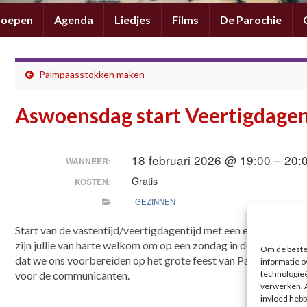
roepen
Agenda
Liedjes
Films
De Parochie
Palmpaasstokken maken
Aswoensdag start Veertigdagen
18 februari 2026 @ 19:00 – 20:
WANNEER:
Gratis
KOSTEN:
GEZINNEN
Start van de vastentijd/veertigdagentijd met een eucharistievi
zijn jullie van harte welkom om op een zondag in de veertigdage
Om de beste 
dat we ons voorbereiden op het grote feest van Pasen. Op zonda
informatie o
technologieë
voor de communicanten.
verwerken. A
invloed hebb