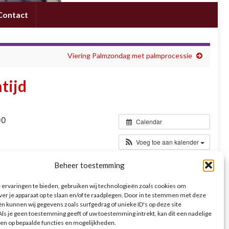
Contact
Viering Palmzondag met palmprocessie
tijd
00
Calendar
Voeg toe aan kalender
Beheer toestemming
ering in de H. Hartkerk waar je een askruisje ontvangt. Ook
ntijd de eucharistie te komen vieren. We er samen bij stil
ervaringen te bieden, gebruiken wij technologieën zoals cookies om
gen is er kinderwoorddienst. Er is geen speciale activiteit
ver je apparaat op te slaan en/of te raadplegen. Door in te stemmen met deze
n kunnen wij gegevens zoals surfgedrag of unieke ID's op deze site
ls je geen toestemming geeft of uw toestemming intrekt, kan dit een nadelige
en op bepaalde functies en mogelijkheden.