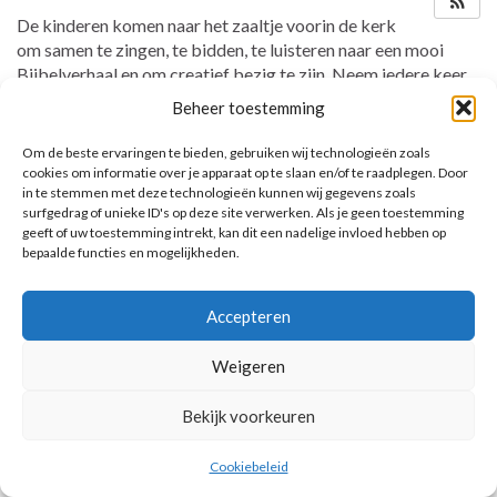
De kinderen komen naar het zaaltje voorin de kerk
om samen te zingen, te bidden, te luisteren naar een mooi
Bijbelverhaal en om creatief bezig te zijn. Neem iedere keer
de map mee!
Beheer toestemming
Om de beste ervaringen te bieden, gebruiken wij technologieën zoals
cookies om informatie over je apparaat op te slaan en/of te raadplegen. Door
in te stemmen met deze technologieën kunnen wij gegevens zoals
AANKOMENDE ACTIVITEITEN
surfgedrag of unieke ID's op deze site verwerken. Als je geen toestemming
geeft of uw toestemming intrekt, kan dit een nadelige invloed hebben op
Geen activiteiten.
bepaalde functies en mogelijkheden.
Toon kalender
Accepteren
Weigeren
© 2026 Voorbereiding op de Eerste Heilige Communie.
Bekijk voorkeuren
Cookiebeleid