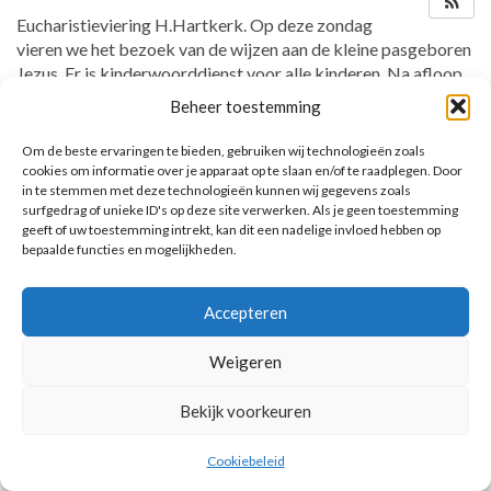
Eucharistieviering H.Hartkerk. Op deze zondag
vieren we het bezoek van de wijzen aan de kleine pasgeboren
Jezus. Er is kinderwoorddienst voor alle kinderen. Na afloop
van de viering is er koffie met driekoningen koek. De drie
Beheer toestemming
kinderen die een boon in hun koek(cake) vinden, mogen die
dag koning(in) zijn!
Om de beste ervaringen te bieden, gebruiken wij technologieën zoals
cookies om informatie over je apparaat op te slaan en/of te raadplegen. Door
in te stemmen met deze technologieën kunnen wij gegevens zoals
surfgedrag of unieke ID's op deze site verwerken. Als je geen toestemming
geeft of uw toestemming intrekt, kan dit een nadelige invloed hebben op
AANKOMENDE ACTIVITEITEN
bepaalde functies en mogelijkheden.
Geen activiteiten.
Accepteren
Toon kalender
Weigeren
Bekijk voorkeuren
© 2026 Voorbereiding op de Eerste Heilige Communie.
Cookiebeleid