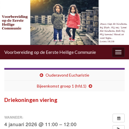
Voorbereiding op de Eerste Heilige Communie
Togg
navig
Ouderavond Eucharistie
Bijeenkomst groep 1 (hfd.1)
Driekoningen viering
WANNEER:
4 januari 2026 @ 11:00 – 12:00