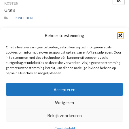
KOSTEN:
Gratis
KINDEREN
Deze middag moeten alle kinderen aanwezig zijn om goed
Beheer toestemming
samen te kunnen oefenen hoe ze in processie met hun
doopkaars binnenkomen en hoe ze de H. Communie
Om de beste ervaringen te bieden, gebruiken wij technologieën zoals
eerbiedig ontvangen. Ook oefent ieder kind wat er te lezen of
cookies om informatie over je apparaat op te slaan en/of te raadplegen. Door
te doen is tijdens de Communieviering.
in te stemmen met deze technologieën kunnen wij gegevens zoals
surfgedrag of unieke ID's op deze site verwerken. Als je geen toestemming
geeft of uw toestemming intrekt, kan dit een nadelige invloed hebben op
bepaalde functies en mogelijkheden.
AANKOMENDE ACTIVITEITEN
Accepteren
Geen activiteiten.
Toon kalender
Weigeren
Bekijk voorkeuren
Cookiebeleid