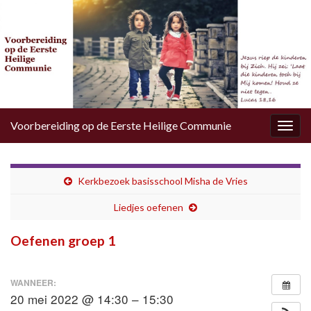
Voorbereiding op de Eerste Heilige Communie
Togg
navig
Kerkbezoek basisschool Misha de Vries
Liedjes oefenen
Oefenen groep 1
WANNEER:
20 mei 2022 @ 14:30 – 15:30