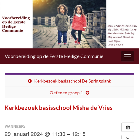
Voorbereiding op de Eerste Heilige Communie
Togg
navig
Kerkbezoek basisschool De Springplank
Oefenen groep 1
Kerkbezoek basisschool Misha de Vries
WANNEER:
29 januari 2024 @ 11:30 – 12:15