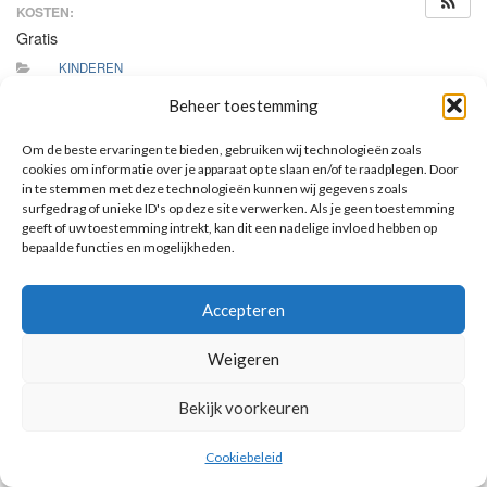
KOSTEN:
Gratis
KINDEREN
Beheer toestemming
Groep 4 van Mischa de Vries basisschool is uitgenodigd om
naar de kerk te komen. Onder leiding van de leden van de
Om de beste ervaringen te bieden, gebruiken wij technologieën zoals
werkgroep is er een educatieve speurtocht door de kerk.
cookies om informatie over je apparaat op te slaan en/of te raadplegen. Door
in te stemmen met deze technologieën kunnen wij gegevens zoals
surfgedrag of unieke ID's op deze site verwerken. Als je geen toestemming
geeft of uw toestemming intrekt, kan dit een nadelige invloed hebben op
bepaalde functies en mogelijkheden.
AANKOMENDE ACTIVITEITEN
Geen activiteiten.
Accepteren
Toon kalender
Weigeren
Bekijk voorkeuren
© 2026 Voorbereiding op de Eerste Heilige Communie.
Cookiebeleid