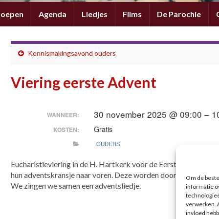
roepen
Agenda
Liedjes
Films
De Parochie
Kennismakingsavond ouders
Viering eerste Advent
30 november 2025 @ 09:00 – 1
WANNEER:
Gratis
KOSTEN:
OUDERS
Eucharistieviering in de H. Hartkerk voor de Eerste advent. A
hun adventskransje naar voren. Deze worden door de pastoor 
Om de beste 
We zingen we samen een adventsliedje.
informatie o
technologieë
verwerken. A
invloed hebb