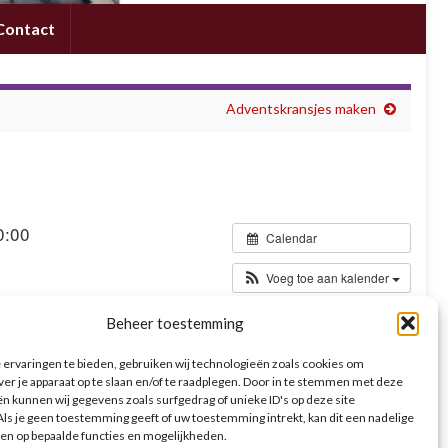
Contact
Adventskransjes maken
0:00
Calendar
Voeg toe aan kalender
Beheer toestemming
an het begin van de viering komen alle communicanten met
gezegend.
ervaringen te bieden, gebruiken wij technologieën zoals cookies om
ver je apparaat op te slaan en/of te raadplegen. Door in te stemmen met deze
n kunnen wij gegevens zoals surfgedrag of unieke ID's op deze site
ls je geen toestemming geeft of uw toestemming intrekt, kan dit een nadelige
en op bepaalde functies en mogelijkheden.