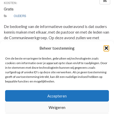
KOSTEN:
Gratis
OUDERS
De bedoeling van de informatieve ouderavond is dat ouders
kennis maken met elkaar, met de pastoor en met de leden van
de Communiewerkgroep. Op deze avond zullen we met
elkaar in gesprek gaan over ons geloof. Ook ontvangt u
Beheer toestemming
uitgebreide informatie over het communie project Gods
Grootste Geschenk en hoe we komend jaar de bijeenkomsten
Om de beste ervaringen te bieden, gebruiken wij technologieën zoals
voor de kinderen en voor de ouders invullen. Alle ouders zijn
cookies om informatie over je apparaat op te slaan en/of te raadplegen. Door
van harte uitgenodigd deze avond mee te maken!
in te stemmen met deze technologieën kunnen wij gegevens zoals
surfgedrag of unieke ID's op deze site verwerken. Als je geen toestemming
geeft of uw toestemming intrekt, kan dit een nadelige invloed hebben op
bepaalde functies en mogelijkheden.
AANKOMENDE ACTIVITEITEN
Accepteren
Geen activiteiten.
Toon kalender
Weigeren