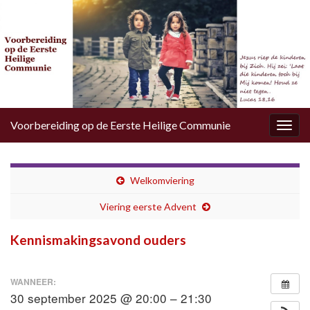
Voorbereiding op de Eerste Heilige Communie
Togg
navig
Welkomviering
Viering eerste Advent
Kennismakingsavond ouders
WANNEER:
30 september 2025 @ 20:00 – 21:30