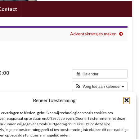
Contact
Adventskransjes maken
0:00
Calendar
Voeg toe aan kalender
Beheer toestemming
an het begin van de viering komen alle communicanten met
gezegend.
ervaringen te bieden, gebruiken wij technologieën zoals cookies om
ver je apparaat op te slaan en/of te raadplegen. Door in te stemmen met deze
n kunnen wij gegevens zoals surfgedrag of unieke ID's op deze site
ls je geen toestemming geeft of uw toestemming intrekt, kan dit een nadelige
en op bepaalde functies en mogelijkheden.