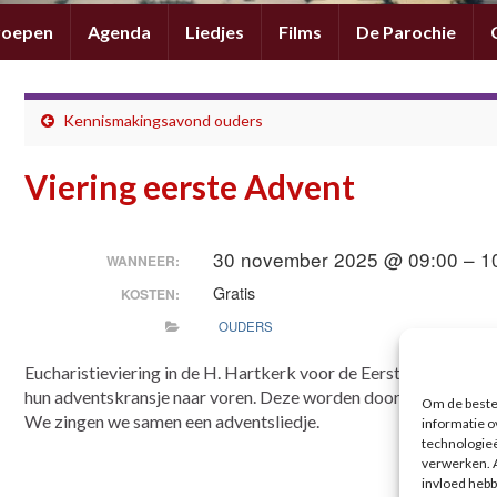
roepen
Agenda
Liedjes
Films
De Parochie
Kennismakingsavond ouders
Viering eerste Advent
30 november 2025 @ 09:00 – 1
WANNEER:
Gratis
KOSTEN:
OUDERS
Eucharistieviering in de H. Hartkerk voor de Eerste advent. A
hun adventskransje naar voren. Deze worden door de pastoor 
Om de beste 
We zingen we samen een adventsliedje.
informatie o
technologieë
verwerken. A
invloed hebb