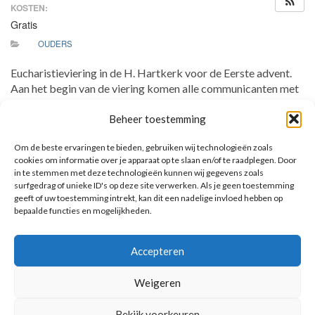
KOSTEN:
Gratis
OUDERS
Eucharistieviering in de H. Hartkerk voor de Eerste advent.
Aan het begin van de viering komen alle communicanten met
hun adventskransje naar voren. Deze worden door de pastoor
Beheer toestemming
gezegend.
We zingen we samen een adventsliedje.
Om de beste ervaringen te bieden, gebruiken wij technologieën zoals
cookies om informatie over je apparaat op te slaan en/of te raadplegen. Door
in te stemmen met deze technologieën kunnen wij gegevens zoals
surfgedrag of unieke ID's op deze site verwerken. Als je geen toestemming
geeft of uw toestemming intrekt, kan dit een nadelige invloed hebben op
bepaalde functies en mogelijkheden.
AANKOMENDE ACTIVITEITEN
Accepteren
Geen activiteiten.
Toon kalender
Weigeren
Bekijk voorkeuren