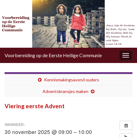
Voorbereiding op de Eerste Heilige Communie
Togg
navig
Kennismakingsavond ouders
Adventskransjes maken
Viering eerste Advent
WANNEER:
30 november 2025 @ 09:00 – 10:00