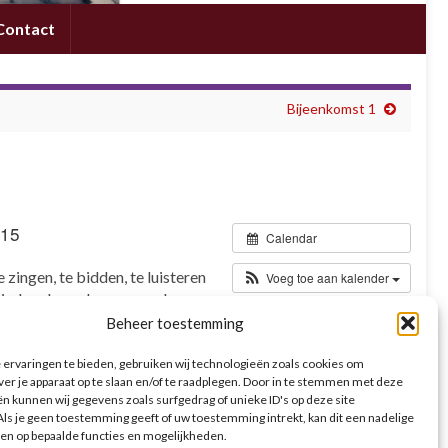
Contact
Bijeenkomst 1
:15
Calendar
zingen, te bidden, te luisteren
Voeg toe aan kalender
m iedere keer de map mee!
Beheer toestemming
ervaringen te bieden, gebruiken wij technologieën zoals cookies om
ver je apparaat op te slaan en/of te raadplegen. Door in te stemmen met deze
n kunnen wij gegevens zoals surfgedrag of unieke ID's op deze site
ls je geen toestemming geeft of uw toestemming intrekt, kan dit een nadelige
en op bepaalde functies en mogelijkheden.