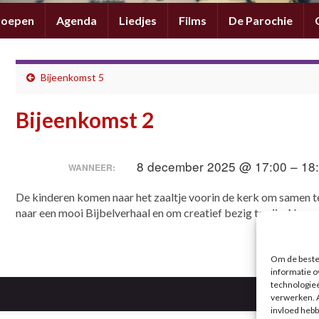
roepen
Agenda
Liedjes
Films
De Parochie
Bijeenkomst 5
Bijeenkomst 2
8 december 2025 @ 17:00 – 18
WANNEER:
De kinderen komen naar het zaaltje voorin de kerk om samen te 
naar een mooi Bijbelverhaal en om creatief bezig te zijn. Nee
Om de beste 
informatie o
technologieë
verwerken. A
invloed hebb