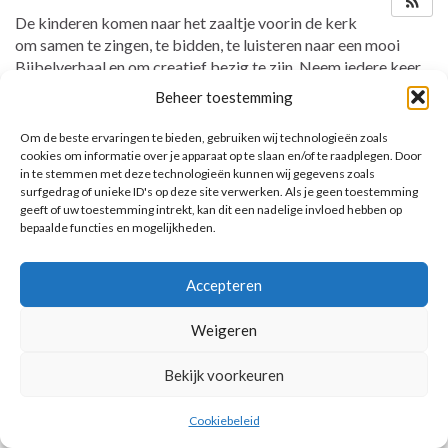
De kinderen komen naar het zaaltje voorin de kerk
om samen te zingen, te bidden, te luisteren naar een mooi
Bijbelverhaal en om creatief bezig te zijn. Neem iedere keer
de map mee!
Beheer toestemming
Om de beste ervaringen te bieden, gebruiken wij technologieën zoals
cookies om informatie over je apparaat op te slaan en/of te raadplegen. Door
in te stemmen met deze technologieën kunnen wij gegevens zoals
AANKOMENDE ACTIVITEITEN
surfgedrag of unieke ID's op deze site verwerken. Als je geen toestemming
geeft of uw toestemming intrekt, kan dit een nadelige invloed hebben op
Geen activiteiten.
bepaalde functies en mogelijkheden.
Toon kalender
Accepteren
Weigeren
© 2026 Voorbereiding op de Eerste Heilige Communie.
Bekijk voorkeuren
Cookiebeleid