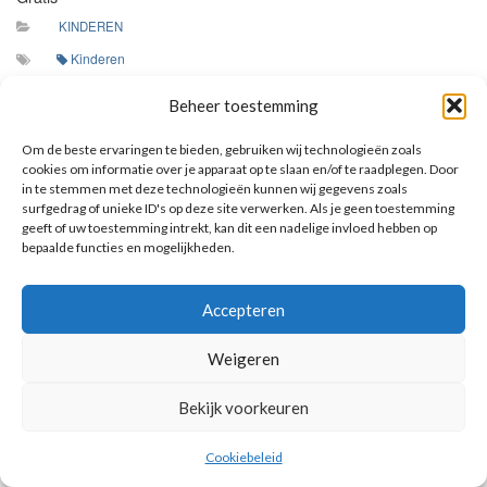
KINDEREN
Kinderen
We leren elkaar kennen bij naam, zoals God ieder van ons bij
Beheer toestemming
naam kent! Neem iedere bijeenkomst de map mee!
Om de beste ervaringen te bieden, gebruiken wij technologieën zoals
cookies om informatie over je apparaat op te slaan en/of te raadplegen. Door
in te stemmen met deze technologieën kunnen wij gegevens zoals
surfgedrag of unieke ID's op deze site verwerken. Als je geen toestemming
AANKOMENDE ACTIVITEITEN
geeft of uw toestemming intrekt, kan dit een nadelige invloed hebben op
bepaalde functies en mogelijkheden.
Geen activiteiten.
Toon kalender
Accepteren
Weigeren
Bekijk voorkeuren
© 2026 Voorbereiding op de Eerste Heilige Communie.
Cookiebeleid