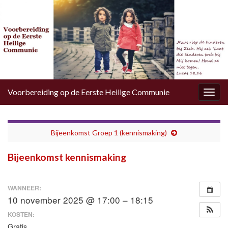
Voorbereiding op de Eerste Heilige Communie
Togg
navig
Bijeenkomst Groep 1 (kennismaking)
Bijeenkomst kennismaking
WANNEER:
10 november 2025 @ 17:00 – 18:15
KOSTEN:
Gratis