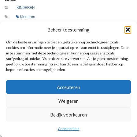
KINDEREN
Kinderen
We leren elkaar kennen bij naam, zoals God ieder van ons bij
Beheer toestemming
naam kent! Neem iedere bijeenkomst de map mee!
Om de beste ervaringen te bieden, gebruiken wij technologieën zoals
cookies om informatie over je apparaat op te slaan en/of te raadplegen. Door
in te stemmen met deze technologieën kunnen wij gegevens zoals
surfgedrag of unieke ID's op deze site verwerken. Als je geen toestemming
AANKOMENDE ACTIVITEITEN
geeft of uw toestemming intrekt, kan dit een nadelige invloed hebben op
bepaalde functies en mogelijkheden.
Geen activiteiten.
Toon kalender
Accepteren
Weigeren
Bekijk voorkeuren
© 2026 Voorbereiding op de Eerste Heilige Communie.
Cookiebeleid