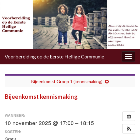
Voorbereiding op de Eerste Heilige Communie
Togg
navig
Bijeenkomst Groep 1 (kennismaking)
Bijeenkomst kennismaking
WANNEER:
10 november 2025 @ 17:00 – 18:15
KOSTEN:
Gratis