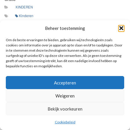
KINDEREN
Kinderen
We leren elkaar kennen bij naam, zoals God ieder van ons bij
Beheer toestemming
naam kent! Neem iedere bijeenkomst de map mee!
Om de beste ervaringen te bieden, gebruiken wij technologieën zoals
cookies om informatie over je apparaat op te slaan en/of te raadplegen. Door
in te stemmen met deze technologieën kunnen wij gegevens zoals
surfgedrag of unieke ID's op deze site verwerken. Als je geen toestemming
AANKOMENDE ACTIVITEITEN
geeft of uw toestemming intrekt, kan dit een nadelige invloed hebben op
bepaalde functies en mogelijkheden.
Geen activiteiten.
Toon kalender
Accepteren
Weigeren
Bekijk voorkeuren
© 2026 Voorbereiding op de Eerste Heilige Communie.
Cookiebeleid