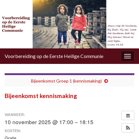
Voorbereiding op de Eerste Heilige Communie
Togg
navig
Bijeenkomst Groep 1 (kennismaking)
Bijeenkomst kennismaking
WANNEER:
10 november 2025 @ 17:00 – 18:15
KOSTEN:
Gratis