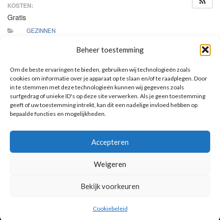
KOSTEN:
Gratis
GEZINNEN
Beheer toestemming
Eucharistieviering H. Hartkerk. Vandaag vieren we het
Hoogfeest van Pinksteren. Vier dit samen met de
Om de beste ervaringen te bieden, gebruiken wij technologieën zoals
geloofsgemeenschap. Er is – zoals iedere zondag- ook op
cookies om informatie over je apparaat op te slaan en/of te raadplegen. Door
deze dag kinderwoorddienst.
in te stemmen met deze technologieën kunnen wij gegevens zoals
surfgedrag of unieke ID's op deze site verwerken. Als je geen toestemming
geeft of uw toestemming intrekt, kan dit een nadelige invloed hebben op
bepaalde functies en mogelijkheden.
AANKOMENDE ACTIVITEITEN
Accepteren
Geen activiteiten.
Toon kalender
Weigeren
Bekijk voorkeuren
Cookiebeleid
© 2026 Voorbereiding op de Eerste Heilige Communie.