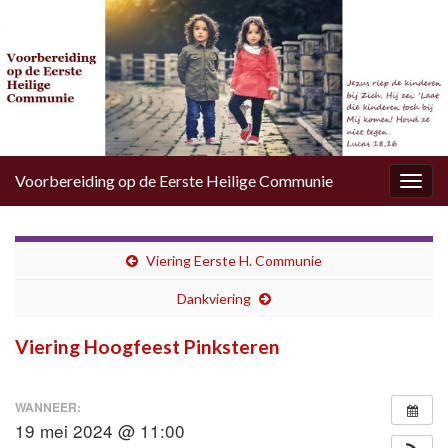
Voorbereiding op de Eerste Heilige Communie
Togg
navig
Viering Eerste H. Communie
Dankviering
Viering Hoogfeest Pinksteren
WANNEER:
19 mei 2024 @ 11:00