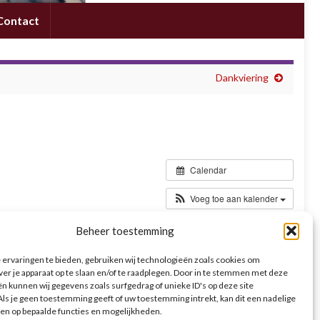
Contact
Dankviering
Calendar
Voeg toe aan kalender
Beheer toestemming
est van Pinksteren. Vier dit samen met de
e dag kinderwoorddienst.
ervaringen te bieden, gebruiken wij technologieën zoals cookies om
ver je apparaat op te slaan en/of te raadplegen. Door in te stemmen met deze
n kunnen wij gegevens zoals surfgedrag of unieke ID's op deze site
ls je geen toestemming geeft of uw toestemming intrekt, kan dit een nadelige
en op bepaalde functies en mogelijkheden.