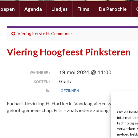
roepen
Agenda
Liedjes
Films
De Parochie
Viering Eerste H. Communie
Viering Hoogfeest Pinksteren
19 mei 2024 @ 11:00
WANNEER:
Gratis
KOSTEN:
GEZINNEN
Eucharistieviering H. Hartkerk. Vandaag vieren we het Hoogfe
geloofsgemeenschap. Er is – zoals iedere zondag- ook op dez
Om de beste 
informatie o
technologieë
verwerken. A
invloed hebb