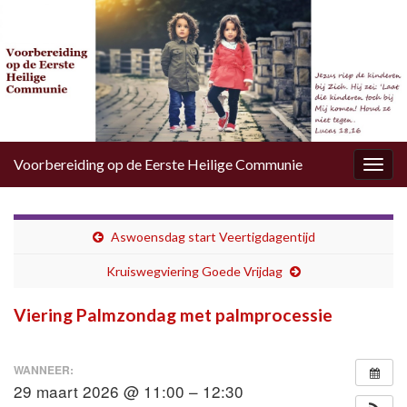
Voorbereiding op de Eerste Heilige Communie
Togg
navig
Aswoensdag start Veertigdagentijd
Kruiswegviering Goede Vrijdag
Viering Palmzondag met palmprocessie
WANNEER:
29 maart 2026 @ 11:00 – 12:30