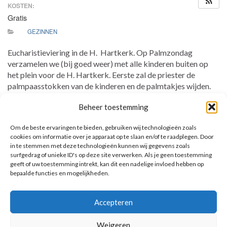
KOSTEN:
Gratis
GEZINNEN
Eucharistieviering in de H. Hartkerk. Op Palmzondag
verzamelen we (bij goed weer) met alle kinderen buiten op
het plein voor de H. Hartkerk. Eerste zal de priester de
palmpaasstokken van de kinderen en de palmtakjes wijden.
Vervolgens gaan we in een gezamenlijke processie naar
Beheer toestemming
binnen. Na de processie gaan alle kinderen naar de
kinderwoorddienst waar ze een beeldverhaal van het lijden en
Om de beste ervaringen te bieden, gebruiken wij technologieën zoals
sterven van Christus zullen horen en zien. Zo beginnen we de
cookies om informatie over je apparaat op te slaan en/of te raadplegen. Door
Goede Week, op weg naar het grote Hoogfeest van Pasen.
in te stemmen met deze technologieën kunnen wij gegevens zoals
surfgedrag of unieke ID's op deze site verwerken. Als je geen toestemming
geeft of uw toestemming intrekt, kan dit een nadelige invloed hebben op
bepaalde functies en mogelijkheden.
AANKOMENDE ACTIVITEITEN
Accepteren
Geen activiteiten.
Toon kalender
Weigeren