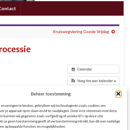
Contact
Kruiswegviering Goede Vrijdag
rocessie
Calendar
Voeg toe aan kalender
Beheer toestemming
n we (bij goed weer) met alle kinderen buiten op het plein
n van de kinderen en de palmtakjes wijden. Vervolgens gaan
ervaringen te bieden, gebruiken wij technologieën zoals cookies om
 gaan alle kinderen naar de kinderwoorddienst waar ze een
ver je apparaat op te slaan en/of te raadplegen. Door in te stemmen met deze
n kunnen wij gegevens zoals surfgedrag of unieke ID's op deze site
en en zien. Zo beginnen we de Goede Week, op weg naar het
ls je geen toestemming geeft of uw toestemming intrekt, kan dit een nadelige
en op bepaalde functies en mogelijkheden.