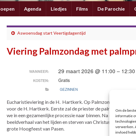
roepen
Agenda
Liedjes
Films
De Parochie
Aswoensdag start Veertigdagentijd
Viering Palmzondag met palmp
29 maart 2026 @ 11:00 – 12:30
WANNEER:
Gratis
KOSTEN:
GEZINNEN
Eucharistieviering in de H. Hartkerk. Op Palmzondag verzamele
voor de H. Hartkerk. Eerste zal de priester de palmpaasstokke
Om de beste 
we in een gezamenlijke processie naar binnen. Na de processie
informatie o
technologieë
beeldverhaal van het lijden en sterven van Christus zullen hor
verwerken. A
grote Hoogfeest van Pasen.
invloed hebb