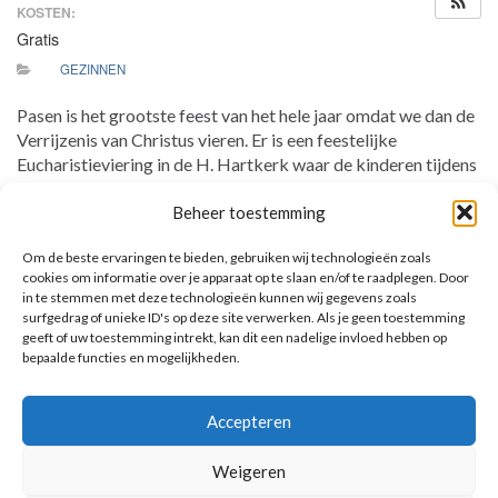
KOSTEN:
Gratis
GEZINNEN
Pasen is het grootste feest van het hele jaar omdat we dan de
Verrijzenis van Christus vieren. Er is een feestelijke
Eucharistieviering in de H. Hartkerk waar de kinderen tijdens
de kinderwoorddienst natuurlijk allereerst het paasverhaal
Beheer toestemming
horen en vervolgens ook hun eigen paaskaarsjes mogen
versieren.
Om de beste ervaringen te bieden, gebruiken wij technologieën zoals
cookies om informatie over je apparaat op te slaan en/of te raadplegen. Door
in te stemmen met deze technologieën kunnen wij gegevens zoals
surfgedrag of unieke ID's op deze site verwerken. Als je geen toestemming
geeft of uw toestemming intrekt, kan dit een nadelige invloed hebben op
bepaalde functies en mogelijkheden.
AANKOMENDE ACTIVITEITEN
Accepteren
Geen activiteiten.
Toon kalender
Weigeren