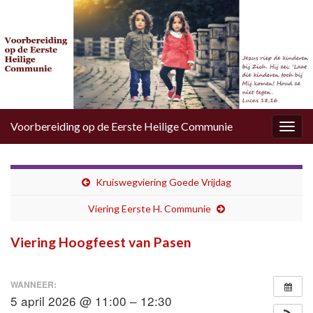
Voorbereiding op de Eerste Heilige Communie
Togg
navig
Kruiswegviering Goede Vrijdag
Viering Eerste H. Communie
Viering Hoogfeest van Pasen
WANNEER:
5 april 2026 @ 11:00 – 12:30