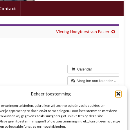
Contact
Viering Hoogfeest van Pasen
Calendar
Voeg toe aan kalender
Beheer toestemming
en we met volwassenen en kinderen samen in de kerk om zijn
ende gebedsviering (30 minuten) worden communicanten en
ervaringen te bieden, gebruiken wij technologieën zoals cookies om
teriaal.
ver je apparaat op te slaan en/of te raadplegen. Door in te stemmen met deze
n kunnen wij gegevens zoals surfgedrag of unieke ID's op deze site
ls je geen toestemming geeft of uw toestemming intrekt, kan dit een nadelige
en op bepaalde functies en mogelijkheden.