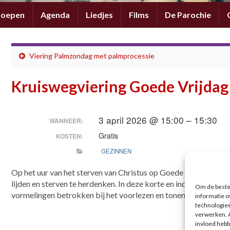
roepen
Agenda
Liedjes
Films
De Parochie
Viering Palmzondag met palmprocessie
Kruiswegviering Goede Vrijdag
3 april 2026 @ 15:00 – 15:30
WANNEER:
Gratis
KOSTEN:
GEZINNEN
Op het uur van het sterven van Christus op Goede Vrijdag kom
lijden en sterven te herdenken. In deze korte en indrukwekk
Om de beste 
vormelingen betrokken bij het voorlezen en tonen van beeldma
informatie o
technologieë
verwerken. A
invloed hebb