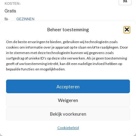
KOSTEN:
Gratis
GEZINNEN
Beheer toestemming
Alle communicanten zullen tijdens deze viering voor het eerst
Jezus in de heilige Communie ontvangen.
Om de beste ervaringen te bieden, gebruiken wij technologieën zoals
cookies om informatie over je apparaat op te slaan en/of te raadplegen. Door
in te stemmen met deze technologieën kunnen wij gegevens zoals
surfgedrag of unieke ID's op deze site verwerken. Als je geen toestemming
geeft of uw toestemming intrekt, kan dit een nadelige invloed hebben op
AANKOMENDE ACTIVITEITEN
bepaalde functies en mogelijkheden.
Geen activiteiten.
Accepteren
Toon kalender
Weigeren
Bekijk voorkeuren
© 2026 Voorbereiding op de Eerste Heilige Communie.
Cookiebeleid