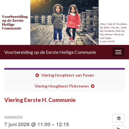
Voorbereiding op de Eerste Heilige Communie
Togg
navig
Viering Hoogfeest van Pasen
Viering Hoogfeest Pinksteren
Viering Eerste H. Communie
WANNEER:
7 juni 2026 @ 11:00 – 12:15