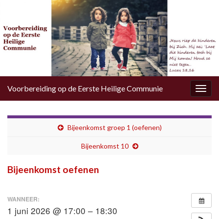
Voorbereiding op de Eerste Heilige Communie
Togg
navig
Bijeenkomst groep 1 (oefenen)
Bijeenkomst 10
Bijeenkomst oefenen
WANNEER:
1 juni 2026 @ 17:00 – 18:30