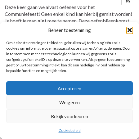
Deze keer gaan we alvast oefenen voor het
Communiefeest! Geen enkel kind kan hierbij gemist worden!
Je hoeft je map
niet
mee te nemen. Deze oefenbijeenkomst
duurt langer de gewone bijeenkomst.
Beheer toestemming
Om de beste ervaringen te bieden, gebruiken wij technologieën zoals
cookies om informatie over je apparaat op te slaan en/of te raadplegen. Door
in te stemmen met deze technologieën kunnen wij gegevens zoals
AANKOMENDE ACTIVITEITEN
surfgedrag of unieke ID's op deze site verwerken. Als je geen toestemming
geeft of uw toestemming intrekt, kan dit een nadelige invloed hebben op
Geen activiteiten.
bepaalde functies en mogelijkheden.
Toon kalender
Accepteren
Weigeren
© 2026 Voorbereiding op de Eerste Heilige Communie.
Bekijk voorkeuren
Cookiebeleid