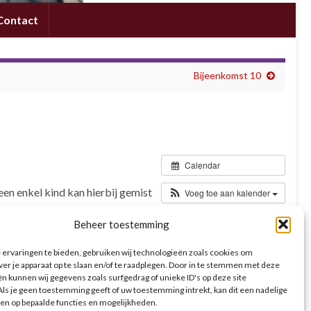
Contact
Bijeenkomst 10
Calendar
n enkel kind kan hierbij gemist
Voeg toe aan kalender
rt langer de gewone bijeenkomst.
Beheer toestemming
ervaringen te bieden, gebruiken wij technologieën zoals cookies om
ver je apparaat op te slaan en/of te raadplegen. Door in te stemmen met deze
n kunnen wij gegevens zoals surfgedrag of unieke ID's op deze site
ls je geen toestemming geeft of uw toestemming intrekt, kan dit een nadelige
en op bepaalde functies en mogelijkheden.