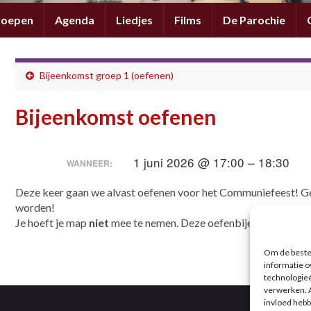
roepen
Agenda
Liedjes
Films
De Parochie
Bijeenkomst groep 1 (oefenen)
Bijeenkomst oefenen
1 juni 2026 @ 17:00 – 18:30
WANNEER:
Deze keer gaan we alvast oefenen voor het Communiefeest! Gee
worden!
Je hoeft je map
niet
mee te nemen. Deze oefenbijeenkomst duu
Om de beste 
informatie o
technologieë
verwerken. A
invloed hebb