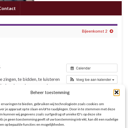
Contact
Bijeenkomst 2
5
Calendar
zingen, te bidden, te luisteren
Voeg toe aan kalender
m iedere keer de map mee!
Beheer toestemming
ervaringen te bieden, gebruiken wij technologieën zoals cookies om
ver je apparaat op te slaan en/of te raadplegen. Door in te stemmen met deze
n kunnen wij gegevens zoals surfgedrag of unieke ID's op deze site
ls je geen toestemming geeft of uw toestemming intrekt, kan dit een nadelige
en op bepaalde functies en mogelijkheden.