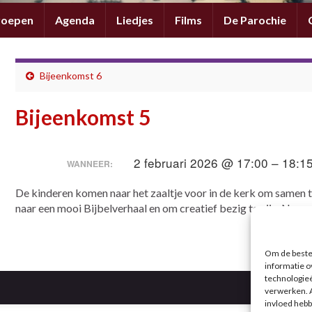
roepen
Agenda
Liedjes
Films
De Parochie
Bijeenkomst 6
Bijeenkomst 5
2 februari 2026 @ 17:00 – 18:1
WANNEER:
De kinderen komen naar het zaaltje voor in de kerk om samen te 
naar een mooi Bijbelverhaal en om creatief bezig te zijn. Nee
Om de beste 
informatie o
technologieë
verwerken. A
invloed hebb