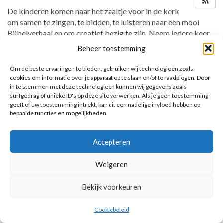
De kinderen komen naar het zaaltje voor in de kerk
om samen te zingen, te bidden, te luisteren naar een mooi
Bijbelverhaal en om creatief bezig te zijn. Neem iedere keer
de map mee!
Beheer toestemming
Om de beste ervaringen te bieden, gebruiken wij technologieën zoals
cookies om informatie over je apparaat op te slaan en/of te raadplegen. Door
in te stemmen met deze technologieën kunnen wij gegevens zoals
AANKOMENDE ACTIVITEITEN
surfgedrag of unieke ID's op deze site verwerken. Als je geen toestemming
geeft of uw toestemming intrekt, kan dit een nadelige invloed hebben op
Geen activiteiten.
bepaalde functies en mogelijkheden.
Toon kalender
Accepteren
Weigeren
© 2026 Voorbereiding op de Eerste Heilige Communie.
Bekijk voorkeuren
Cookiebeleid