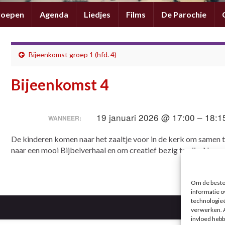
roepen
Agenda
Liedjes
Films
De Parochie
Bijeenkomst groep 1 (hfd. 4)
Bijeenkomst 4
19 januari 2026 @ 17:00 – 18:1
WANNEER:
De kinderen komen naar het zaaltje voor in de kerk om samen te 
naar een mooi Bijbelverhaal en om creatief bezig te zijn. Nee
Om de beste 
informatie o
technologieë
verwerken. A
invloed hebb