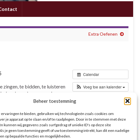
Contact
Extra Oefenen
5
Calendar
zingen, te bidden, te luisteren
Voeg toe aan kalender
m iedere keer de map mee!
Beheer toestemming
ervaringen te bieden, gebruiken wij technologieën zoals cookies om
ver je apparaat op te slaan en/of te raadplegen. Door in te stemmen met deze
n kunnen wij gegevens zoals surfgedrag of unieke ID's op deze site
ls je geen toestemming geeft of uw toestemming intrekt, kan dit een nadelige
en op bepaalde functies en mogelijkheden.