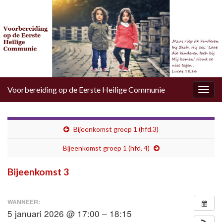
Voorbereiding op de Eerste Heilige Communie
Togg
navig
Bijeenkomst groep 1 (hfd.3)
Bijeenkomst groep 1 (hfd. 4)
Bijeenkomst 3
WANNEER:
5 januari 2026 @ 17:00 – 18:15