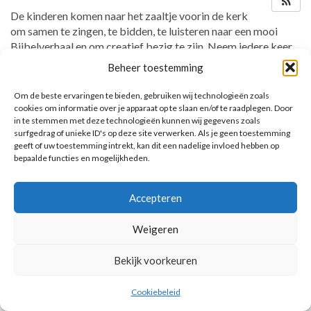
De kinderen komen naar het zaaltje voorin de kerk
om samen te zingen, te bidden, te luisteren naar een mooi
Bijbelverhaal en om creatief bezig te zijn. Neem iedere keer
de map mee!
Beheer toestemming
Om de beste ervaringen te bieden, gebruiken wij technologieën zoals
cookies om informatie over je apparaat op te slaan en/of te raadplegen. Door
in te stemmen met deze technologieën kunnen wij gegevens zoals
AANKOMENDE ACTIVITEITEN
surfgedrag of unieke ID's op deze site verwerken. Als je geen toestemming
geeft of uw toestemming intrekt, kan dit een nadelige invloed hebben op
Geen activiteiten.
bepaalde functies en mogelijkheden.
Toon kalender
Accepteren
Weigeren
© 2026 Voorbereiding op de Eerste Heilige Communie.
Bekijk voorkeuren
Cookiebeleid