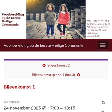
Voorbereiding op de Eerste Heilige Communie
Togg
navig
Bijeenkomst 2
Bijeenkomst groep 1 (hfd.3)
Bijeenkomst 1
WANNEER:
24 november 2025 @ 17:00 – 18:15