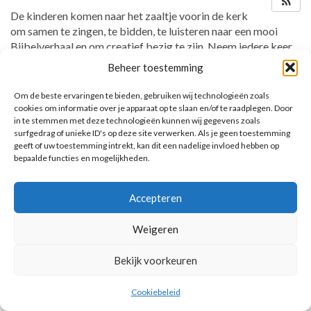
De kinderen komen naar het zaaltje voorin de kerk
om samen te zingen, te bidden, te luisteren naar een mooi
Bijbelverhaal en om creatief bezig te zijn. Neem iedere keer
de map mee!
Beheer toestemming
Om de beste ervaringen te bieden, gebruiken wij technologieën zoals
cookies om informatie over je apparaat op te slaan en/of te raadplegen. Door
in te stemmen met deze technologieën kunnen wij gegevens zoals
AANKOMENDE ACTIVITEITEN
surfgedrag of unieke ID's op deze site verwerken. Als je geen toestemming
geeft of uw toestemming intrekt, kan dit een nadelige invloed hebben op
Geen activiteiten.
bepaalde functies en mogelijkheden.
Toon kalender
Accepteren
Weigeren
© 2026 Voorbereiding op de Eerste Heilige Communie.
Bekijk voorkeuren
Cookiebeleid