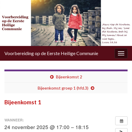
Voorbereiding op de Eerste Heilige Communie
Togg
navig
Bijeenkomst 2
Bijeenkomst groep 1 (hfd.3)
Bijeenkomst 1
WANNEER:
24 november 2025 @ 17:00 – 18:15