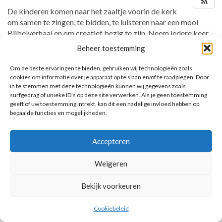
De kinderen komen naar het zaaltje voorin de kerk
om samen te zingen, te bidden, te luisteren naar een mooi
Bijbelverhaal en om creatief bezig te zijn. Neem iedere keer
de map mee!
Beheer toestemming
Om de beste ervaringen te bieden, gebruiken wij technologieën zoals
cookies om informatie over je apparaat op te slaan en/of te raadplegen. Door
in te stemmen met deze technologieën kunnen wij gegevens zoals
AANKOMENDE ACTIVITEITEN
surfgedrag of unieke ID's op deze site verwerken. Als je geen toestemming
geeft of uw toestemming intrekt, kan dit een nadelige invloed hebben op
Geen activiteiten.
bepaalde functies en mogelijkheden.
Toon kalender
Accepteren
Weigeren
© 2026 Voorbereiding op de Eerste Heilige Communie.
Bekijk voorkeuren
Cookiebeleid