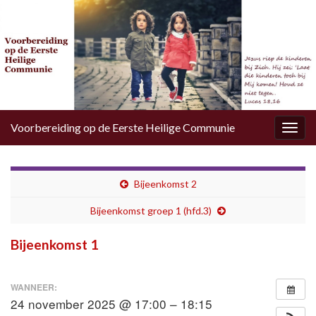
Voorbereiding op de Eerste Heilige Communie
Togg
navig
Bijeenkomst 2
Bijeenkomst groep 1 (hfd.3)
Bijeenkomst 1
WANNEER:
24 november 2025 @ 17:00 – 18:15