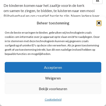
De kinderen komen naar het zaaltje voorin de kerk
om samen te zingen, te bidden, te luisteren naar een mooi
Bijbelverhaal en om creatief bezig te zijn. Neem iedere keer
de map mee!
Beheer toestemming
Om de beste ervaringen te bieden, gebruiken wij technologieën zoals
cookies om informatie over je apparaat op te slaan en/of te raadplegen. Door
in te stemmen met deze technologieën kunnen wij gegevens zoals
AANKOMENDE ACTIVITEITEN
surfgedrag of unieke ID's op deze site verwerken. Als je geen toestemming
geeft of uw toestemming intrekt, kan dit een nadelige invloed hebben op
Geen activiteiten.
bepaalde functies en mogelijkheden.
Toon kalender
Accepteren
Weigeren
© 2026 Voorbereiding op de Eerste Heilige Communie.
Bekijk voorkeuren
Cookiebeleid