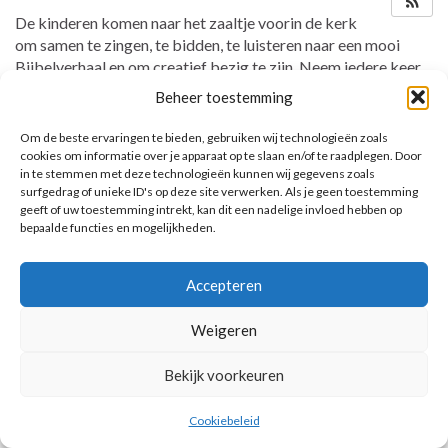
De kinderen komen naar het zaaltje voorin de kerk
om samen te zingen, te bidden, te luisteren naar een mooi
Bijbelverhaal en om creatief bezig te zijn. Neem iedere keer
de map mee!
Beheer toestemming
Om de beste ervaringen te bieden, gebruiken wij technologieën zoals
cookies om informatie over je apparaat op te slaan en/of te raadplegen. Door
in te stemmen met deze technologieën kunnen wij gegevens zoals
AANKOMENDE ACTIVITEITEN
surfgedrag of unieke ID's op deze site verwerken. Als je geen toestemming
geeft of uw toestemming intrekt, kan dit een nadelige invloed hebben op
Geen activiteiten.
bepaalde functies en mogelijkheden.
Toon kalender
Accepteren
Weigeren
© 2026 Voorbereiding op de Eerste Heilige Communie.
Bekijk voorkeuren
Cookiebeleid