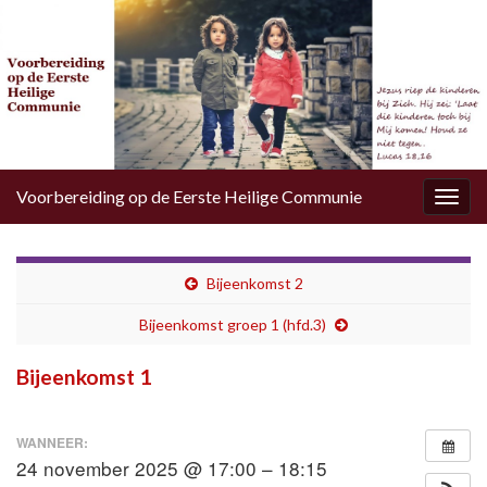
Voorbereiding op de Eerste Heilige Communie
Togg
navig
Bijeenkomst 2
Bijeenkomst groep 1 (hfd.3)
Bijeenkomst 1
WANNEER:
24 november 2025 @ 17:00 – 18:15