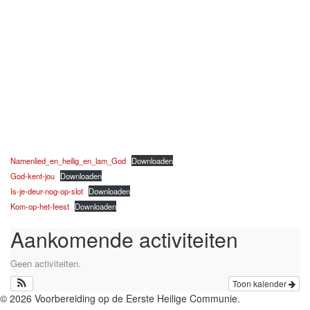
Namenlied_en_heilig_en_lam_God
Downloaden
God-kent-jou
Downloaden
Is-je-deur-nog-op-slot
Downloaden
Kom-op-het-feest
Downloaden
Aankomende activiteiten
Geen activiteiten.
Toon kalender
© 2026 Voorbereiding op de Eerste Heilige Communie.