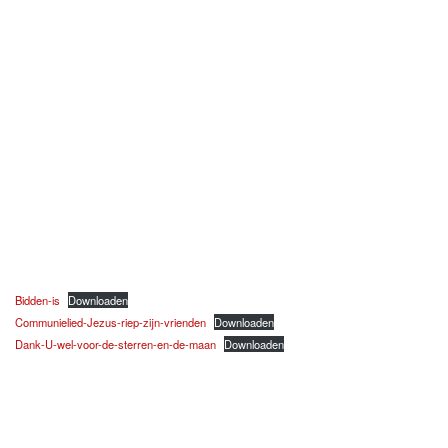
Bidden-is
Downloaden
Communielied-Jezus-riep-zijn-vrienden
Downloaden
Dank-U-wel-voor-de-sterren-en-de-maan
Downloaden